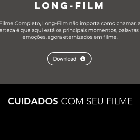
LONG-FILM
Filme Completo, Long-Film não importa como chamar, 
erteza é que aqui está os principais momentos, palavras
emoções, agora eternizados em filme.
Download
CUIDADOS
COM SEU FILME