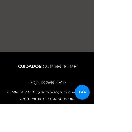
CUIDADOS
COM SEU FILME
FAÇA DOWNLOAD
É IMPORTANTE, que você faça o download e
armazene em seu computador;
* Links válidos por 1 ano.