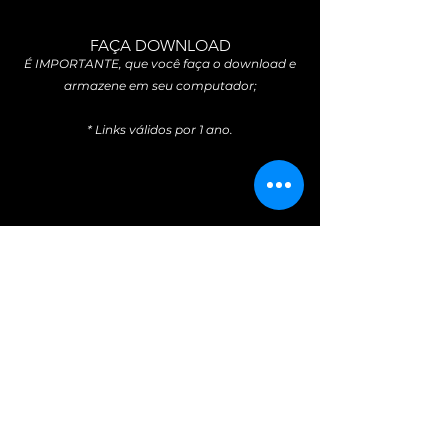
FAÇA DOWNLOAD
É IMPORTANTE, que você faça o download e
armazene em seu computador;
* Links válidos por 1 ano.
CÓPIA NA NUVEM
Após ter sua cópia física no computador e/ou
pendrive, faça também o upload para o drive
de seu email.
NOSSO SUPORTE
Tem dúvida, precisa de ajuda?
Não pense 2 vezes, chame no whats: