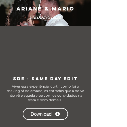
ARIANE & MARIO
WEDDING FILM
SDE - SAME DAY EDIT
Viver essa experiência, curtir como foi o
making of do amado, as entradas que a noiva
não vê e aquela vibe com os convidados na
festa é bom demais.
Download