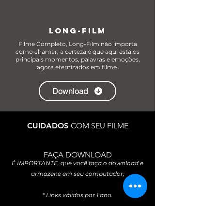
LONG-FILM
Filme Completo, Long-Film não importa
como chamar, a certeza é que aqui está os
principais momentos, palavras e emoções,
agora eternizados em filme.
Download
CUIDADOS
COM SEU FILME
FAÇA DOWNLOAD
É IMPORTANTE, que você faça o download e
armazene em seu computador;
* Links válidos por 1 ano.